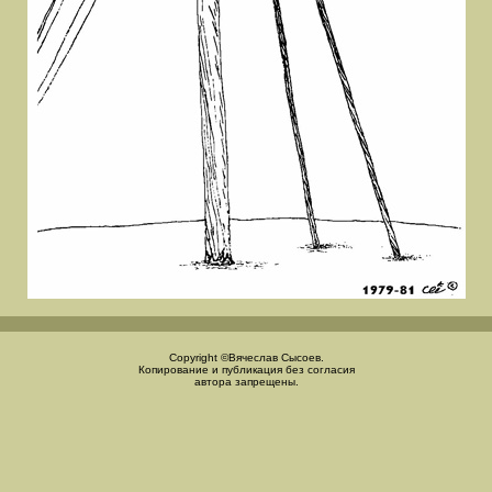
Copyright ©Вячеслав Сысоев.
Копирование и публикация без согласия
автора запрещены.